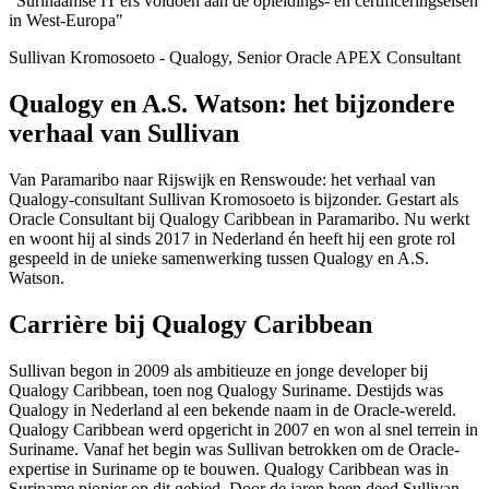
"
Surinaamse IT'ers voldoen aan de opleidings- en certificeringseisen
in West-Europa
"
Sullivan Kromosoeto - Qualogy, Senior Oracle APEX Consultant
Qualogy en A.S. Watson: het bijzondere
verhaal van Sullivan
Van Paramaribo naar Rijswijk en Renswoude: het verhaal van
Qualogy-consultant Sullivan Kromosoeto is bijzonder. Gestart als
Oracle Consultant bij Qualogy Caribbean in Paramaribo. Nu werkt
en woont hij al sinds 2017 in Nederland én heeft hij een grote rol
gespeeld in de unieke samenwerking tussen Qualogy en A.S.
Watson.
Carrière bij Qualogy Caribbean
Sullivan begon in 2009 als ambitieuze en jonge developer bij
Qualogy Caribbean, toen nog Qualogy Suriname. Destijds was
Qualogy in Nederland al een bekende naam in de Oracle-wereld.
Qualogy Caribbean werd opgericht in 2007 en won al snel terrein in
Suriname. Vanaf het begin was Sullivan betrokken om de Oracle-
expertise in Suriname op te bouwen. Qualogy Caribbean was in
Suriname pionier op dit gebied. Door de jaren heen deed Sullivan