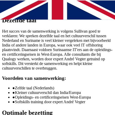
als tussen Qualogy collega's in Suriname en Nederland. Steeds meer
Nederlandse bedrijven profiteren nu van IT offshoring en
outsourcing door Qualogy Caribbean.
Dezelfde taal
Het succes van de samenwerking is volgens Sullivan goed te
verklaren: We spreken dezelfde taal en het cultuurverschil tussen
Nederland en Suriname is veel kleiner vergeleken met bijvoorbeeld
India of andere landen in Europa, waar ook veel IT offshoring
plaatsvindt. Daarnaast voldoen Surinaamse IT'ers aan de opleidings-
en certificeringseisen in West-Europa. Alle consultants die bij
Qualogy werken, worden door expert André Vegter getraind op
softskills. Dit versterkt de samenwerking en helpt kleine
cultuurverschillen te overbruggen.
Voordelen van samenwerking:
●
Zelfde taal (Nederlands)
●
Kleiner cultuurverschil dan India/Europa
●
Opleidings- en certificeringseisen West-Europa
●
Softskills training door expert André Vegter
Optimale bezetting