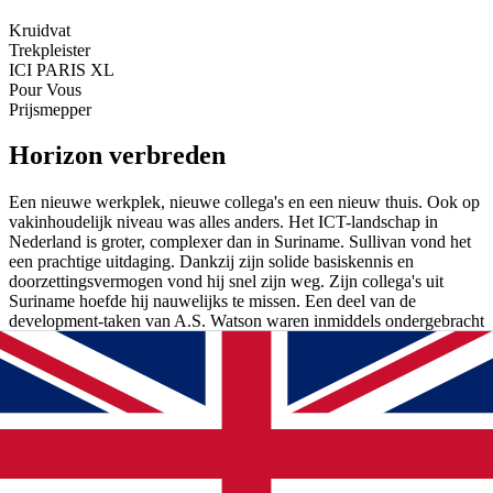
Kruidvat
Trekpleister
ICI PARIS XL
Pour Vous
Prijsmepper
Horizon verbreden
Een nieuwe werkplek, nieuwe collega's en een nieuw thuis. Ook op
vakinhoudelijk niveau was alles anders. Het ICT-landschap in
Nederland is groter, complexer dan in Suriname. Sullivan vond het
een prachtige uitdaging. Dankzij zijn solide basiskennis en
doorzettingsvermogen vond hij snel zijn weg. Zijn collega's uit
Suriname hoefde hij nauwelijks te missen. Een deel van de
development-taken van A.S. Watson waren inmiddels ondergebracht
bij Qualogy Caribbean, waardoor Sullivan nog regelmatig contact
had met zijn collega's uit Suriname.
Volop vruchten geplukt
Sullivans inzet voor A.S. Watson in Nederland was het begin van
een unieke samenwerking. Zowel tussen Qualogy en A.S. Watson