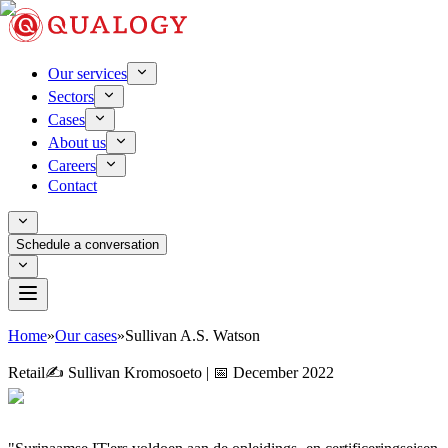
Our services
Sectors
Cases
About us
Careers
Contact
Schedule a conversation
Home
»
Our cases
»
Sullivan A.S. Watson
Retail
✍️ Sullivan Kromosoeto | 📅 December 2022