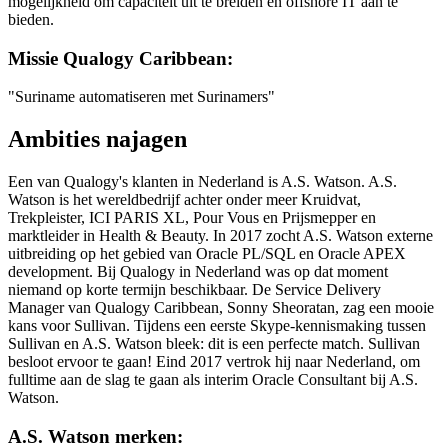
mogelijkheid om capaciteit uit te breiden en offshore IT aan te
bieden.
Missie Qualogy Caribbean:
"Suriname automatiseren met Surinamers"
Ambities najagen
Een van Qualogy's klanten in Nederland is A.S. Watson. A.S.
Watson is het wereldbedrijf achter onder meer Kruidvat,
Trekpleister, ICI PARIS XL, Pour Vous en Prijsmepper en
marktleider in Health & Beauty. In 2017 zocht A.S. Watson externe
uitbreiding op het gebied van Oracle PL/SQL en Oracle APEX
development. Bij Qualogy in Nederland was op dat moment
niemand op korte termijn beschikbaar. De Service Delivery
Manager van Qualogy Caribbean, Sonny Sheoratan, zag een mooie
kans voor Sullivan. Tijdens een eerste Skype-kennismaking tussen
Sullivan en A.S. Watson bleek: dit is een perfecte match. Sullivan
besloot ervoor te gaan! Eind 2017 vertrok hij naar Nederland, om
fulltime aan de slag te gaan als interim Oracle Consultant bij A.S.
Watson.
A.S. Watson merken: