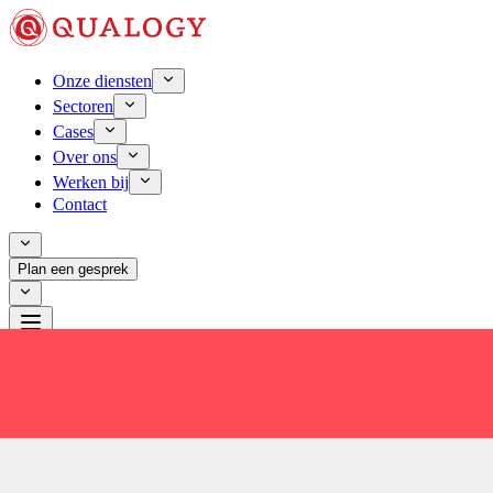
Onze diensten
Sectoren
Cases
Over ons
Werken bij
Contact
Plan een gesprek
Laden...