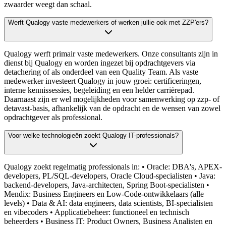
zwaarder weegt dan schaal.
Werft Qualogy vaste medewerkers of werken jullie ook met ZZP'ers?
Qualogy werft primair vaste medewerkers. Onze consultants zijn in
dienst bij Qualogy en worden ingezet bij opdrachtgevers via
detachering of als onderdeel van een Quality Team. Als vaste
medewerker investeert Qualogy in jouw groei: certificeringen,
interne kennissessies, begeleiding en een helder carrièrepad.
Daarnaast zijn er wel mogelijkheden voor samenwerking op zzp- of
detavast-basis, afhankelijk van de opdracht en de wensen van zowel
opdrachtgever als professional.
Voor welke technologieën zoekt Qualogy IT-professionals?
Qualogy zoekt regelmatig professionals in: • Oracle: DBA's, APEX-
developers, PL/SQL-developers, Oracle Cloud-specialisten • Java:
backend-developers, Java-architecten, Spring Boot-specialisten •
Mendix: Business Engineers en Low-Code-ontwikkelaars (alle
levels) • Data & AI: data engineers, data scientists, BI-specialisten
en vibecoders • Applicatiebeheer: functioneel en technisch
beheerders • Business IT: Product Owners, Business Analisten en