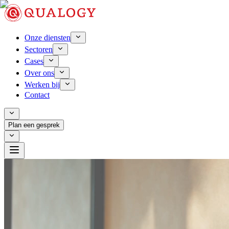
Onze diensten
Sectoren
Cases
Over ons
Werken bij
Contact
Plan een gesprek