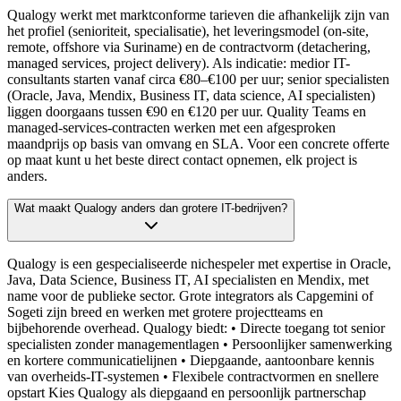
Qualogy werkt met marktconforme tarieven die afhankelijk zijn van
het profiel (senioriteit, specialisatie), het leveringsmodel (on-site,
remote, offshore via Suriname) en de contractvorm (detachering,
managed services, project delivery). Als indicatie: medior IT-
consultants starten vanaf circa €80–€100 per uur; senior specialisten
(Oracle, Java, Mendix, Business IT, data science, AI specialisten)
liggen doorgaans tussen €90 en €120 per uur. Quality Teams en
managed-services-contracten werken met een afgesproken
maandprijs op basis van omvang en SLA. Voor een concrete offerte
op maat kunt u het beste direct contact opnemen, elk project is
anders.
Wat maakt Qualogy anders dan grotere IT-bedrijven?
Qualogy is een gespecialiseerde nichespeler met expertise in Oracle,
Java, Data Science, Business IT, AI specialisten en Mendix, met
name voor de publieke sector. Grote integrators als Capgemini of
Sogeti zijn breed en werken met grotere projectteams en
bijbehorende overhead. Qualogy biedt: • Directe toegang tot senior
specialisten zonder managementlagen • Persoonlijker samenwerking
en kortere communicatielijnen • Diepgaande, aantoonbare kennis
van overheids-IT-systemen • Flexibele contractvormen en snellere
opstart Kies Qualogy als diepgaand en persoonlijk partnerschap